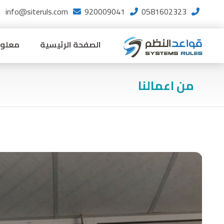
info@siteruls.com
920009041
0581602323
الصفحة الرئيسية
معلوم
من اعمالنا