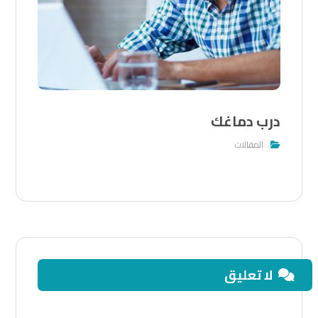
درب دماغك
المقالات
لا تعليق