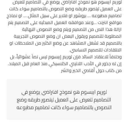
لوريم ايبسوم هو نموذج افتراضي يوضع في التصاميم لتعرض
على العميل ليتصور طريقه وضع النصوص بالتصاميم سواء كانت
تصاميم مطبوعه … بروشور او فلاير على سبيل المثال … او نماذج
مواقع انترنت …وعند موافقه العميل المبدئيه على التصميم يتم
ازالة هذا النص من التصميم ويتم وضع النصوص النهائية
المطلوبة للتصميم ويقول البعض ان وضع النصوص التجريبية
بالتصميم قد تشغل المشاهد عن وضع الكثير من الملاحظات او
الانتقادات للتصميم الاساسي.
وخلافاَ للاعتقاد السائد فإن لوريم إيبسوم ليس نصاَ عشوائياً، بل
إن له جذور في الأدب اللاتيني الكلاسيكي منذ العام قبل الميلاد.
من كتاب حول أقاصي الخير والشر
لوريم ايبسوم هو نموذج افتراضي يوضع في
التصاميم لتعرض على العميل ليتصور طريقه وضع
النصوص بالتصاميم سواء كانت تصاميم مطبوعه