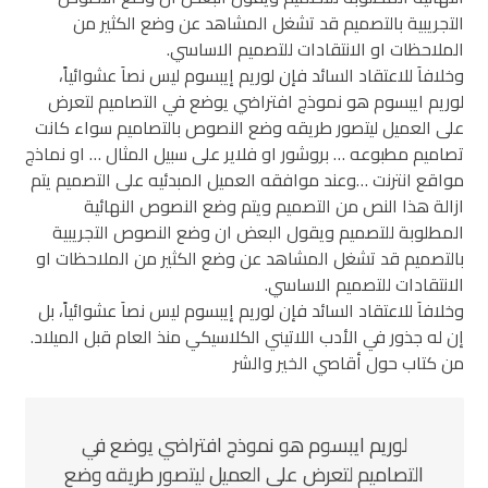
التجريبية بالتصميم قد تشغل المشاهد عن وضع الكثير من
الملاحظات او الانتقادات للتصميم الاساسي.
وخلافاَ للاعتقاد السائد فإن لوريم إيبسوم ليس نصاَ عشوائياً،
لوريم ايبسوم هو نموذج افتراضي يوضع في التصاميم لتعرض
على العميل ليتصور طريقه وضع النصوص بالتصاميم سواء كانت
تصاميم مطبوعه … بروشور او فلاير على سبيل المثال … او نماذج
مواقع انترنت …وعند موافقه العميل المبدئيه على التصميم يتم
ازالة هذا النص من التصميم ويتم وضع النصوص النهائية
المطلوبة للتصميم ويقول البعض ان وضع النصوص التجريبية
بالتصميم قد تشغل المشاهد عن وضع الكثير من الملاحظات او
الانتقادات للتصميم الاساسي.
وخلافاَ للاعتقاد السائد فإن لوريم إيبسوم ليس نصاَ عشوائياً، بل
إن له جذور في الأدب اللاتيني الكلاسيكي منذ العام قبل الميلاد.
من كتاب حول أقاصي الخير والشر
لوريم ايبسوم هو نموذج افتراضي يوضع في
التصاميم لتعرض على العميل ليتصور طريقه وضع