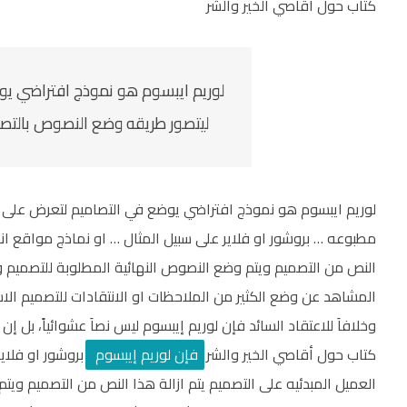
كتاب حول أقاصي الخير والشر
لوريم ايبسوم هو نموذج افتراضي يو
ليتصور طريقه وضع النصوص بالتص
لوريم ايبسوم هو نموذج افتراضي يوضع في التصاميم لتعرض على 
مطبوعه … بروشور او فلاير على سبيل المثال … او نماذج مواقع انت
النص من التصميم ويتم وضع النصوص النهائية المطلوبة للتصميم 
المشاهد عن وضع الكثير من الملاحظات او الانتقادات للتصميم الا
وخلافاَ للاعتقاد السائد فإن لوريم إيبسوم ليس نصاَ عشوائياً، بل إن
كتاب حول أقاصي الخير والشر
فإن لوريم إيبسوم
بروشور او فلاي
العميل المبدئيه على التصميم يتم ازالة هذا النص من التصميم وي