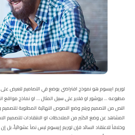
لوريم ايبسوم هو نموذج افتراضي يوضع في التصاميم لتعرض على 
مطبوعه … بروشور او فلاير على سبيل المثال … او نماذج مواقع انت
النص من التصميم ويتم وضع النصوص النهائية المطلوبة للتصميم 
المشاهد عن وضع الكثير من الملاحظات او الانتقادات للتصميم الا
وخلافاَ للاعتقاد السائد فإن لوريم إيبسوم ليس نصاَ عشوائياً، بل إن